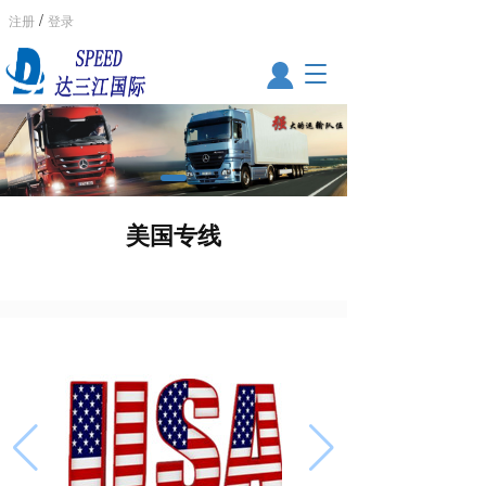
/
注册
登录
T
o
g
g
l
e
n
a
美国专线
v
i
g
a
t
i
o
n