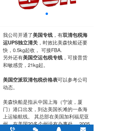
我公司开通了
，有
美国专线
双清包税海
，时效比美森快船还要
运UPS独立清关
快，0.5kg起收， 可接FBA.
另外还有
，可接普货
美国空运包税专线
和敏感货，21kg起。
可以参考公司
美国空派双清包税价格表
动态。
美森快船是指从中国上海（宁波，厦
门）港口出发，到达美国长滩的一条海
上运输航线。 其总部在美国加利福尼亚
州，在美国20多个州设有办事处。 2005
年，美森轮船公司正式进入中国。