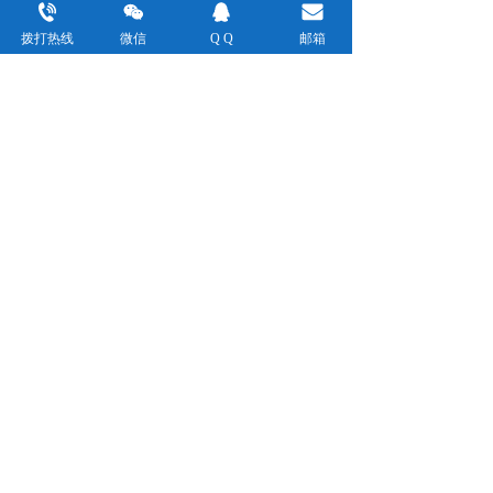
国际空运的优势：国际空运的服务商是
拨打热线
微信
Q Q
邮箱
和各大航空公司直接合作，不涉及到尾
程的派送，成本相对来说较低，所以运
费自然要低于专线的方式。
国际空运专线优势：其前半段是与空运
一样的。但是在货物的追踪和查询上会
比较方便，且会有详细的转运记录。还
有就是空运专线服务是方式门到门的，
可以代替客户办理报关、清关、商检等
手续。为中小企业、卖家节省目的国环
节的人力、财力成本。
上一篇 :
防疫物资专线
下一篇 :
国际空派
联系电话：
021-64120005
联系邮箱：ryoden@vip.163.com