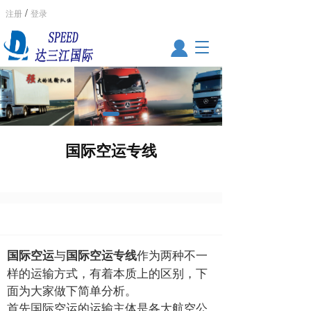
/
注册
登录
T
o
g
g
l
e
n
a
国际空运专线
v
i
g
a
t
i
o
与
作为两种不一
国际空运
国际空运专线
n
样的运输方式，有着本质上的区别，下
面为大家做下简单分析。
首先国际空运的运输主体是各大航空公