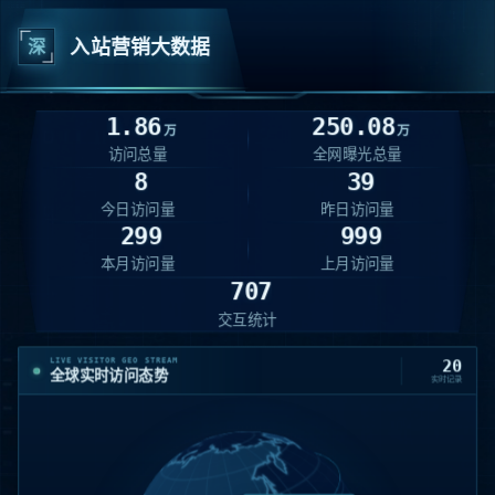
深
入站营销大数据
1.86
250.08
万
万
访问总量
全网曝光总量
8
39
今日访问量
昨日访问量
299
999
本月访问量
上月访问量
707
交互统计
LIVE VISITOR GEO STREAM
20
全球实时访问态势
实时记录