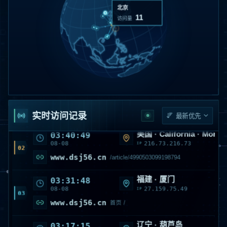
上海
9
访问量
美国 · VirginiaBoydton
04:27:13
08-08
52.167.144.214
IP
01
145280.saaas.com
/sitemap.xml
实时访问记录
美国 · California · Monro
03:40:49
08-08
216.73.216.73
IP
02
www.dsj56.cn
/article/4990503099198794
福建 · 厦门
03:31:48
08-08
27.159.75.49
IP
03
www.dsj56.cn
首页 /
辽宁 · 葫芦岛
03:17:15