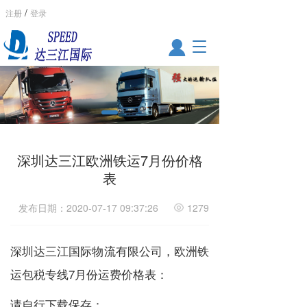
/
注册
登录
T
o
g
g
l
e
n
a
v
深圳达三江欧洲铁运7月份价格
i
表
g
a
发布日期：2020-07-17 09:37:26
1279
t
i
o
深圳达三江国际物流有限公司，欧洲铁
n
运包税专线7月份运费价格表：
请自行下载保存：