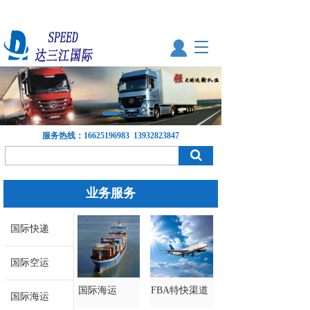
T
o
g
g
l
e
n
服务热线：
16625196983
13932823847
a
v
i
g
业务服务
a
t
i
国际快递
o
n
国际空运
国际海运
FBA特快渠道
国际海运