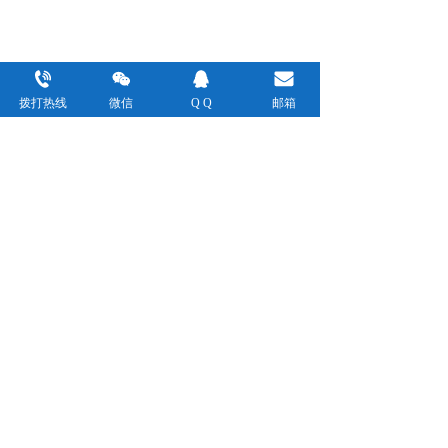
拨打热线
微信
Q Q
邮箱
联系电话：             ，         
13932823847
16625196983
1373711421@qq.com
联系邮箱：
地址：深圳市宝安区福围社区下沙南四巷7号
免责声明：本站部分资讯、图片来源于网络及网友投稿，
如有侵权请及时联系客服，我们将尽快处理！
Copyright ©2020 
深圳达三江国际物流有限公司 
支持
反馈
关注
数据